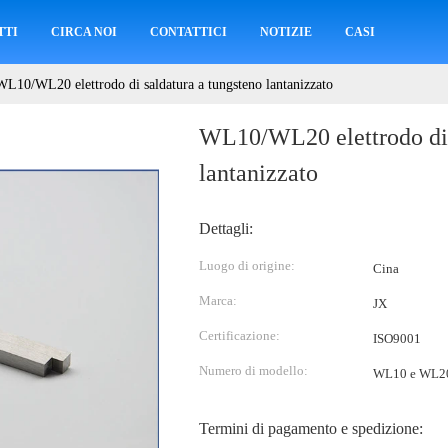
TTI
CIRCA NOI
CONTATTICI
NOTIZIE
CASI
WL10/WL20 elettrodo di saldatura a tungsteno lantanizzato
WL10/WL20 elettrodo di 
lantanizzato
Dettagli:
Luogo di origine:
Cina
Marca:
JX
Certificazione:
ISO9001
Numero di modello:
WL10 e WL2
Termini di pagamento e spedizione: