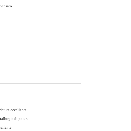
mpensato
datura eccellente
allurgia di potere
ellente.