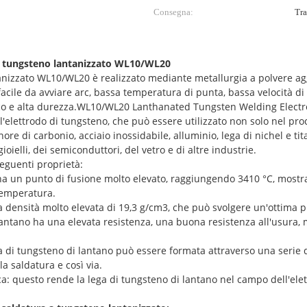
Consegna:
Tra
a a tungsteno lantanizzato WL10/WL20
ntanizzato WL10/WL20 è realizzato mediante metallurgia a polvere 
acile da avviare arc, bassa temperatura di punta, bassa velocità di 
arco e alta durezza.WL10/WL20 Lanthanated Tungsten Welding Electr
ell'elettrodo di tungsteno, che può essere utilizzato non solo nel pr
nore di carbonio, acciaio inossidabile, alluminio, lega di nichel e 
oielli, dei semiconduttori, del vetro e di altre industrie.
eguenti proprietà:
o ha un punto di fusione molto elevato, raggiungendo 3410 °C, most
 temperatura.
a densità molto elevata di 19,3 g/cm3, che può svolgere un'ottima p
 lantano ha una elevata resistenza, una buona resistenza all'usura
a di tungsteno di lantano può essere formata attraverso una serie 
la saldatura e così via.
ica: questo rende la lega di tungsteno di lantano nel campo dell'ele