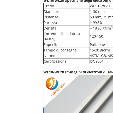
WL10/WL20 Specifiche degli elettrodi di
Grado
WL10, WL20
Diametro
1-30 mm
Distanze
50 mm, 75 mm
Purezza
≥ 99,5%
3
Densità
> 18,95 g/cm
Corrente di saldatura
120-150
(AMPS)
Superficie
Polizione
Tempo di consegna
15-20 giorni
Norme
ASTM, GB, AIS
Certificazione
ISO9001
WL10/WL20 Immagini di elettrodi di sal