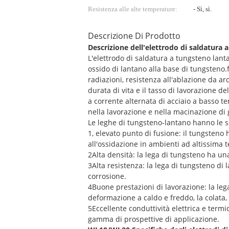
Resistenza alle alte temperature:
- Sì, sì.
Descrizione Di Prodotto
Descrizione dell'elettrodo di saldatur
L'elettrodo di saldatura a tungsteno la
ossido di lantano alla base di tungsteno.f
radiazioni, resistenza all'ablazione da 
durata di vita e il tasso di lavorazione d
a corrente alternata di acciaio a basso te
nella lavorazione e nella macinazione di gi
Le leghe di tungsteno-lantano hanno le s
1, elevato punto di fusione: il tungsten
all'ossidazione in ambienti ad altissima
2Alta densità: la lega di tungsteno ha un
3Alta resistenza: la lega di tungsteno di
corrosione.
4Buone prestazioni di lavorazione: la leg
deformazione a caldo e freddo, la colata, 
5Eccellente conduttività elettrica e term
gamma di prospettive di applicazione.