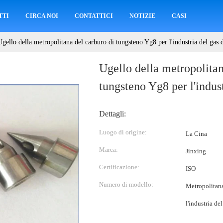
TTI
CIRCA NOI
CONTATTICI
NOTIZIE
CASI
Ugello della metropolitana del carburo di tungsteno Yg8 per l'industria del gas d
Ugello della metropolitan
tungsteno Yg8 per l'indust
Dettagli:
Luogo di origine:
La Cina
Marca:
Jinxing
Certificazione:
ISO
Numero di modello:
Metropolitana
l'industria del