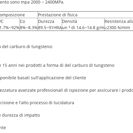
amento sono mpa 2000 ~ 2400MPa.
omposizione
Prestazione di fisica
WC
Co
Durezza
Densità
Resistenza all
1.7%~92%
8%~8.3%
89.5~91HRA
un ³ di 14.6~14.8 g/m
≥2300 N/mm
o del carburo di tungsteno:
e 15 anni nei prodotti a forma di del carburo di tungsteno
sponibile basati sull'applicazione del cliente
ezzatura avanzate professionali di ispezione per assicurare i prodot
cisione e l'alto processo di lucidatura
 e durezza di impatto
ente