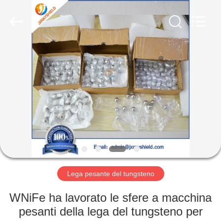
CO
LTD.
All
Rights
Reserved.
Developed
by
ECER
CASA
PRODOTTI
CIRCA
NOI
GIRO
DELLA
Lega pesante del tungsteno
FABBRICA
WNiFe ha lavorato le sfere a macchina
pesanti della lega del tungsteno per