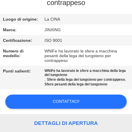
CONTATTICI
contrappeso
NOTIZIE
Luogo di origine:
La CINA
Marca:
JINXING
CASI
Certificazione:
ISO 9001
Numero di
WNiFe ha lavorato le sfere a macchina
RICHIEDA
modello:
pesanti della lega del tungsteno per
contrappeso
UNA
Punti salienti:
WNiFe ha lavorato le sfere a macchina della lega
CITAZIONE
del tungsteno
,
,
Sfere della lega del tungsteno per contrappeso
Sfere pesanti della lega del tungsteno
MAPPA
CONTATTACI!
DEL
SITO
DETTAGLI DI APERTURA