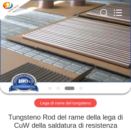
MATECH
CO
LTD.
All
Rights
Reserved.
Developed
by
CASA
ECER
PRODOTTI
CIRCA
NOI
GIRO
DELLA
Lega di rame del tungsteno
FABBRICA
Tungsteno Rod del rame della lega di
CuW della saldatura di resistenza