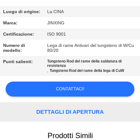
CONTATTICI
Luogo di origine:
La CINA
NOTIZIE
Marca:
JINXING
Certificazione:
ISO 9001
CASI
Numero di
Lega di rame Antivari del tungsteno di W/Cu
modello:
80/20
RICHIEDA
Punti salienti:
Tungsteno Rod del rame della saldatura di
resistenza
UNA
,
Tungsteno Rod del rame della lega di CuW
CITAZIONE
CONTATTACI!
MAPPA
DEL
DETTAGLI DI APERTURA
SITO
Prodotti Simili